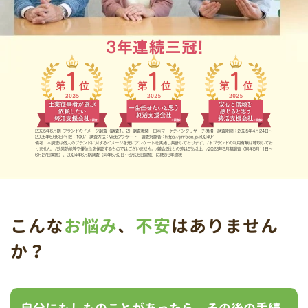
こんな
お悩み
、
不安
はありません
か？