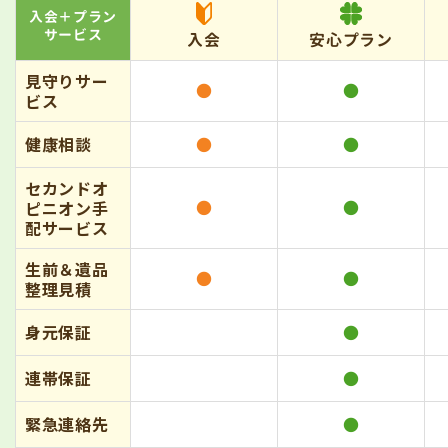
入会＋プラン
サービス
入会
安心プラン
見守りサー
●
●
ビス
健康相談
●
●
セカンドオ
●
●
ピニオン手
配サービス
生前＆遺品
●
●
整理見積
身元保証
●
連帯保証
●
緊急連絡先
●