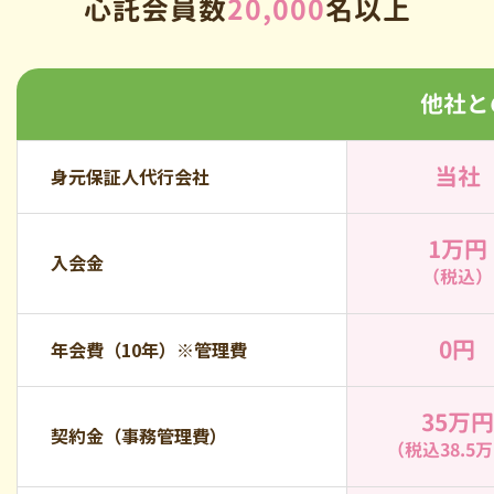
心託会員数
20,000
名以上
他社と
当社
身元保証人代行会社
1万円
入会金
（税込）
0円
年会費（10年）※管理費
35万円
契約金（事務管理費）
（税込38.5