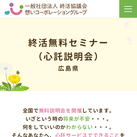
終活無料セミナー
（心託説明会）
広島県
全国で
無料説明会を開催
しています。
いざという時の
将来が不安
・・・。
何をしていいのか
わからない
・・・。
そんなあなたへ、
心託サービスで
できること
を