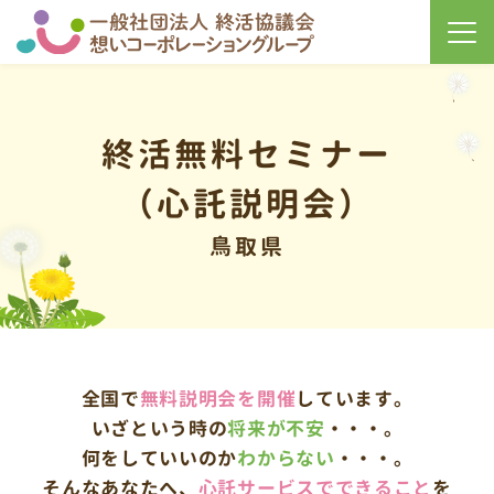
終活無料セミナー
（心託説明会）
鳥取県
全国で
無料説明会を開催
しています。
いざという時の
将来が不安
・・・。
何をしていいのか
わからない
・・・。
そんなあなたへ、
心託サービスで
できること
を