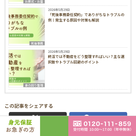
お葬式・お墓
2026年5月29日
「死後事務委任契約」でありがちなトラブルの
例丨発生する原因や対策も解説
死後事務
2026年5月29日
終活では不動産をどう整理すればいい？主な選
択肢やトラブル回避のポイント
身の回り整理
この記事をシェアする
X
Facebook