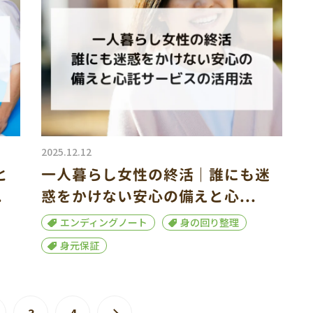
2025.12.12
と
一人暮らし女性の終活｜誰にも迷
.
惑をかけない安心の備えと心...
エンディングノート
身の回り整理
身元保証
3
4