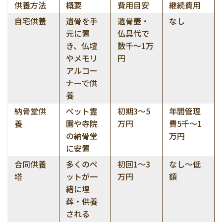
供養方法
概要
費用目安
継続費用
自宅供養
遺骨を手
遺骨壷・
なし
元に置
仏具代で
き、仏壇
数千〜1万
やメモリ
円
アルコー
ナーで供
養
納骨堂供
ペット霊
初期3〜5
年間管理
養
園や寺院
万円
費5千〜1
の納骨堂
万円
に安置
合同供養
多くのペ
初回1〜3
なし〜低
塔
ットが一
万円
額
緒に埋
葬・供養
される