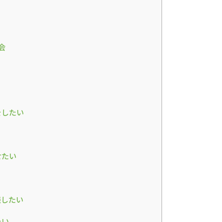
会
をしたい
せたい
談したい
たい