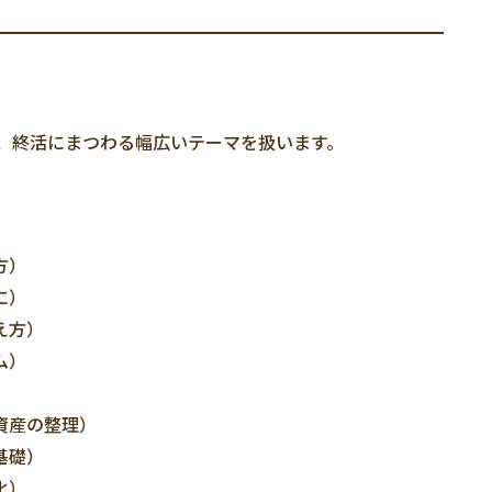
して、終活にまつわる幅広いテーマを扱います。
方）
に）
え方）
ム）
）
資産の整理）
基礎）
化）