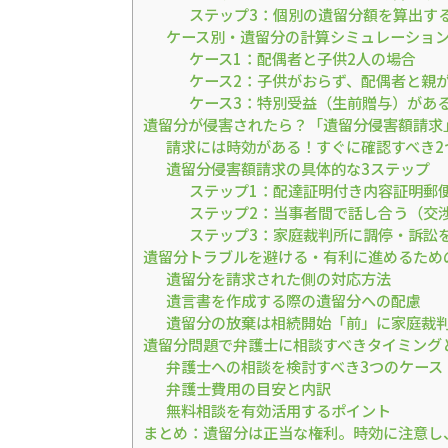
ステップ3：個別の遺留分額を算出す
ケース別・遺留分の計算シミュレーショ
ケース1：配偶者と子供2人の場合
ケース2：子供がおらず、配偶者と親
ケース3：特別受益（生前贈与）があ
遺留分が侵害されたら？「遺留分侵害額請求
請求には時効がある！すぐに確認すべき2
遺留分侵害額請求の具体的な3ステップ
ステップ1：配達証明付き内容証明郵
ステップ2：当事者間で話し合う（交
ステップ3：家庭裁判所に調停・訴訟
遺留分トラブルを避ける・有利に進めるため
遺留分を請求された側の対応方法
遺言書を作成する際の遺留分への配慮
遺留分の放棄は相続開始「前」に家庭裁
遺留分問題で弁護士に相談すべきタイミング
弁護士への相談を検討すべき3つのケース
弁護士費用の目安と内訳
無料相談を有効活用するポイント
まとめ：遺留分は正当な権利。時効に注意し