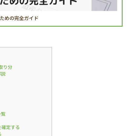
ための完全ガイド
取り分
解説
一覧
を確定する
る