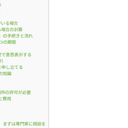
る
ン
がいる場合
る場合の計算
」の手続きと流れ
つの期限
便で意思表示する
渉）
を申し立てる
の知識
判所の許可が必要
と費用
、まずは専門家に相談を