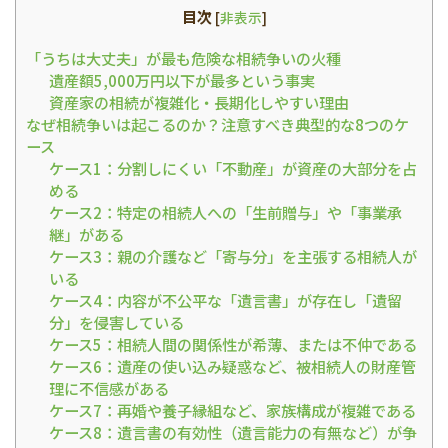
目次
[
非表示
]
「うちは大丈夫」が最も危険な相続争いの火種
遺産額5,000万円以下が最多という事実
資産家の相続が複雑化・長期化しやすい理由
なぜ相続争いは起こるのか？注意すべき典型的な8つのケ
ース
ケース1：分割しにくい「不動産」が資産の大部分を占
める
ケース2：特定の相続人への「生前贈与」や「事業承
継」がある
ケース3：親の介護など「寄与分」を主張する相続人が
いる
ケース4：内容が不公平な「遺言書」が存在し「遺留
分」を侵害している
ケース5：相続人間の関係性が希薄、または不仲である
ケース6：遺産の使い込み疑惑など、被相続人の財産管
理に不信感がある
ケース7：再婚や養子縁組など、家族構成が複雑である
ケース8：遺言書の有効性（遺言能力の有無など）が争