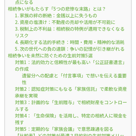
点になる
相続争いがもたらす「5つの悲惨な末路」とは？
1. 家族の絆の断絶：金銭以上に失うもの
2. 資産の塩漬け：不動産の売却や活用が不可能に
3. 税制上の不利益：相続税の特例が適用できなくなる
リスク
4. 長期化する法的手続き：時間・費用・精神的な消耗
5. 次の世代への負の連鎖：争いの記憶が引き継がれる
相続争いを未然に防ぐための生前対策5選
対策1：法的効力と信頼性が最も高い「公正証書遺言」
の作成
遺留分への配慮と「付言事項」で想いを伝える重要
性
対策2：認知症対策にもなる「家族信託」で柔軟な資産
承継を実現
対策3：計画的な「生前贈与」で相続財産をコントロー
ルする
対策4：「生命保険」を活用し、特定の相続人に現金を
残す
対策5：定期的な「家族会議」で意思疎通を図る
【比較表】どの対策が最適？目的別の生前対策メリッ