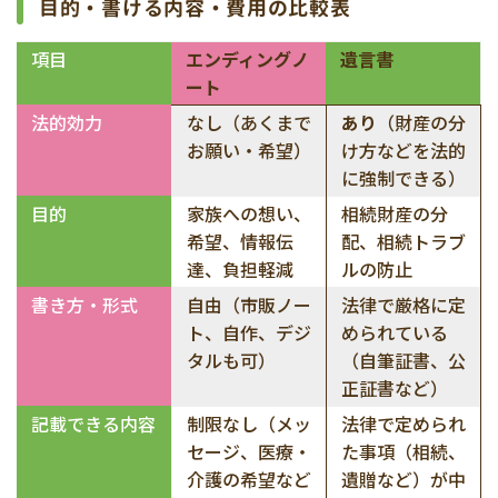
目的・書ける内容・費用の比較表
項目
エンディングノ
遺言書
ート
法的効力
なし（あくまで
あり
（財産の分
お願い・希望）
け方などを法的
に強制できる）
目的
家族への想い、
相続財産の分
希望、情報伝
配、相続トラブ
達、負担軽減
ルの防止
書き方・形式
自由（市販ノー
法律で厳格に定
ト、自作、デジ
められている
タルも可）
（自筆証書、公
正証書など）
記載できる内容
制限なし（メッ
法律で定められ
セージ、医療・
た事項（相続、
介護の希望など
遺贈など）が中