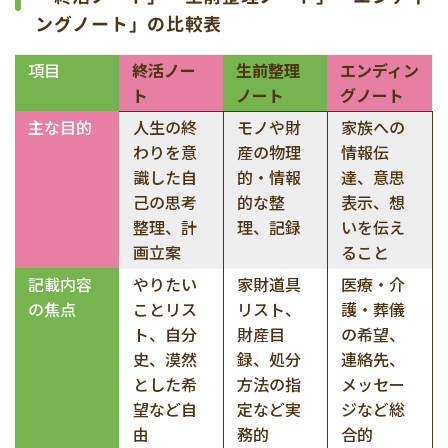
ングノート」の比較表
項目
終活ノー
生前整理
エンディン
ト
ノート
グノート
主な目的
人生の終
モノや財
家族への
わりを意
産の物理
情報伝
識した自
的・情報
達、意思
己の思考
的な整
表示、想
整理、計
理、記録
いを伝え
画立案
ること
記載内容
やりたい
家財道具
医療・介
の焦点
ことリス
リスト、
護・葬儀
ト、自分
財産目
の希望、
史、漠然
録、処分
連絡先、
とした希
方法の指
メッセー
望など自
定など実
ジなど総
由
務的
合的