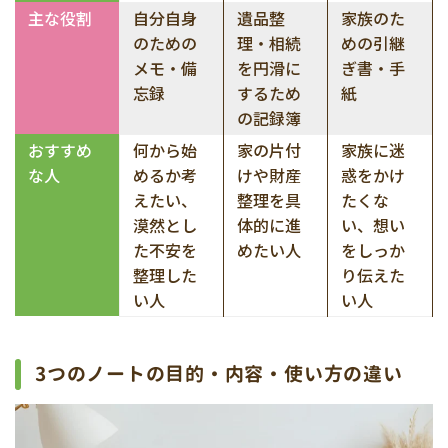
主な役割
自分自身
遺品整
家族のた
のための
理・相続
めの引継
メモ・備
を円滑に
ぎ書・手
忘録
するため
紙
の記録簿
おすすめ
何から始
家の片付
家族に迷
な人
めるか考
けや財産
惑をかけ
えたい、
整理を具
たくな
漠然とし
体的に進
い、想い
た不安を
めたい人
をしっか
整理した
り伝えた
い人
い人
3つのノートの目的・内容・使い方の違い