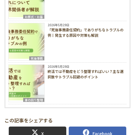
お葬式・お墓
2026年5月29日
「死後事務委任契約」でありがちなトラブルの
例丨発生する原因や対策も解説
死後事務
2026年5月29日
終活では不動産をどう整理すればいい？主な選
択肢やトラブル回避のポイント
身の回り整理
この記事をシェアする
X
Facebook