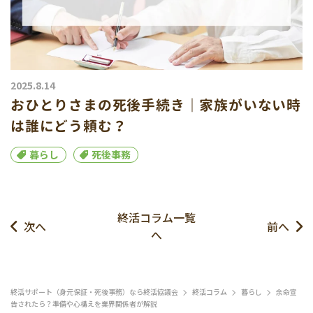
2025.8.14
おひとりさまの死後手続き｜家族がいない時
は誰にどう頼む？
暮らし
死後事務
終活コラム一覧
次へ
前へ
へ
終活サポート（身元保証・死後事務）なら終活協議会
終活コラム
暮らし
余命宣
告されたら？準備や心構えを業界関係者が解説